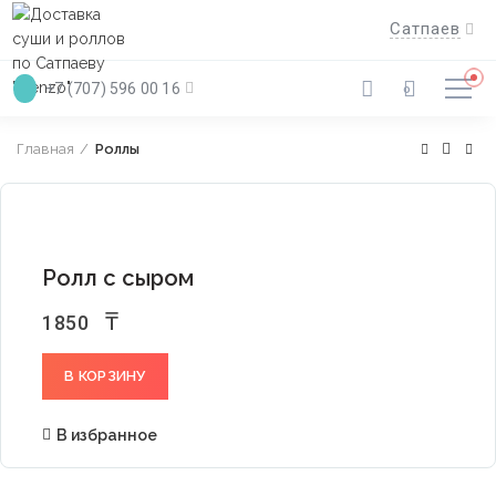
Apple Store
Google Play
Сатпаев
+7 (707) 596 00 16
0
Главная
Роллы
Ролл с сыром
₸
1850
В КОРЗИНУ
В избранное