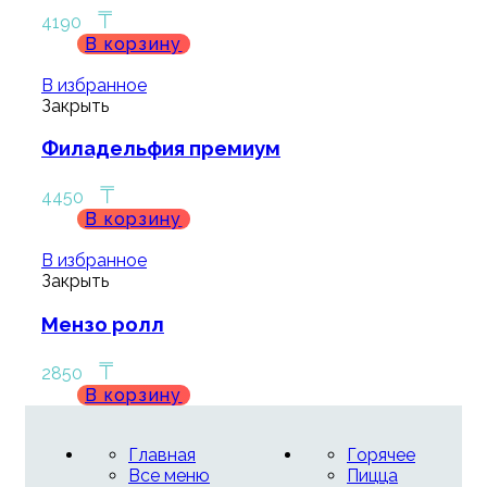
₸
4190
В корзину
В избранное
Закрыть
Филадельфия премиум
₸
4450
В корзину
В избранное
Закрыть
Мензо ролл
₸
2850
В корзину
Главная
Горячее
Все меню
Пицца