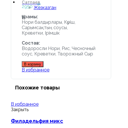
Сатпаев
₸
2950
Жезказган
Құрамы:
Нори балдырлары, Күріш,
Сарымсақтың соусы,
Креветки, Ірімшік
Состав:
Водоросли Нори, Рис, Чесночный
соус, Креветки, Творожный Сыр
В корзину
В избранное
Похожие товары
В избранное
Закрыть
Филадельфия микс