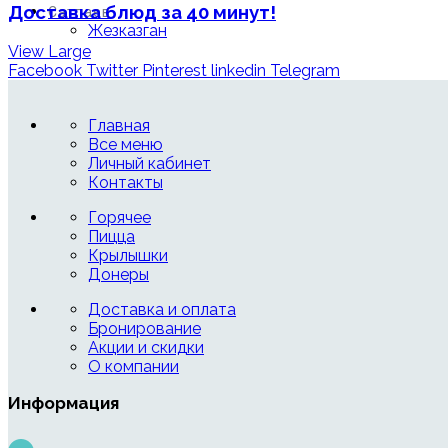
Доставка блюд за 40 минут!
Сатпаев
Жезказган
View Large
Facebook
Twitter
Pinterest
linkedin
Telegram
Главная
Все меню
Личный кабинет
Контакты
Горячее
Пицца
Крылышки
Донеры
Доставка и оплата
Бронирование
Акции и скидки
О компании
Информация