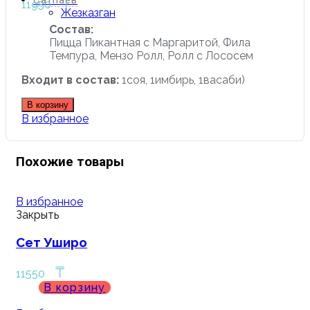
₸
Сатпаев
11950
Жезказган
Состав:
Пицца Пикантная с Маргаритой, Фила
Темпура, Мензо Ролл, Ролл с Лососем
Входит в состав:
1соя, 1имбирь, 1васаби)
В корзину
В избранное
Похожие товары
В избранное
Закрыть
Сет Уширо
₸
11550
В корзину