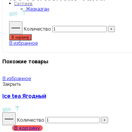
Сатпаев
Жезказган
₸
950
Количество
В корзину
В избранное
Похожие товары
В избранное
Закрыть
Ice tea Ягодный
₸
950
Количество
В корзину