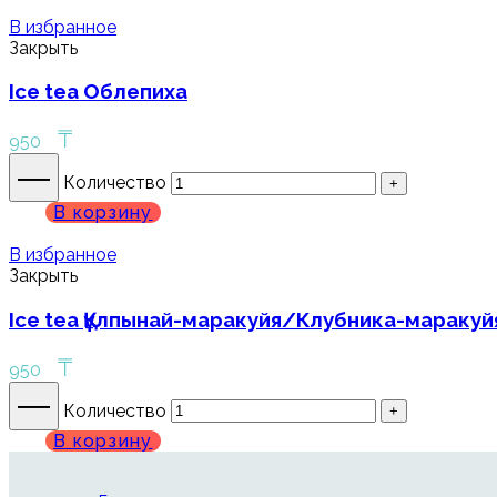
В избранное
Закрыть
Ice tea Облепиха
₸
950
Количество
В корзину
В избранное
Закрыть
Ice tea Құлпынай-маракуйя/Клубника-маракуй
₸
950
Количество
В корзину