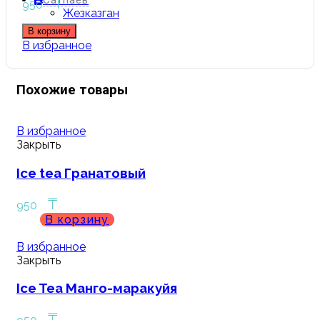
₸
Сатпаев
950
Жезказган
В корзину
В избранное
Похожие товары
В избранное
Закрыть
Ice tea Гранатовый
₸
950
В корзину
В избранное
Закрыть
Ice Tea Манго-маракуйя
₸