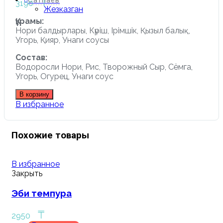
₸
Сатпаев
3190
Жезказган
Құрамы:
Нори балдырлары, Күріш, Ірімшік, Қызыл балық,
Угорь, Қияр, Унаги соусы
Состав:
Водоросли Нори, Рис, Творожный Сыр, Сёмга,
Угорь, Огурец, Унаги соус
В корзину
В избранное
Похожие товары
В избранное
Закрыть
Эби темпура
₸
2950