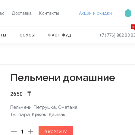
ас
Доставка
Контакты
Акции и скидки
К
+7 (776) 802 03 0
ЕТЫ
СОУСЫ
ФАСТ ФУД
Пельмени домашние
₸
2650
Пельмени, Петрушка, Сметана
Тұшпара, Кәрікөк, Қаймақ
Количество
В КОРЗИНУ