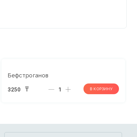
Бефстроганов
Количество
₸
3250
В КОРЗИНУ