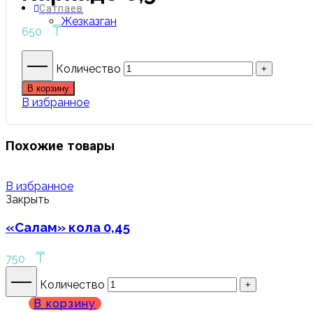
Сатпаев
Жезказган
₸
650
Количество
В корзину
В избранное
Похожие товары
В избранное
Закрыть
«Салам» кола 0,45
₸
750
Количество
В корзину