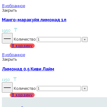
В избранное
Закрыть
Манго-маракуйя лимонад 1л
₸
1950
Количество
В корзину
В избранное
Закрыть
Лимонад 0,5 Киви Лайм
₸
1150
Количество
В корзину