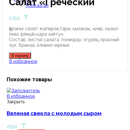
Салат «Греческий
Сатпаев
Жезказган
₸
2750
Құрамы: салат жапырақтары, қызанақ, қияр, қызыл
пияз, ірімшік,қара зәйтүн
Состав: листья салата, помидор, огурец, красный
лук, брынза, оливки черные
В корзину
В избранное
Похожие товары
В избранное
Закрыть
Вяленая свекла с молодым сыром
₸
2550