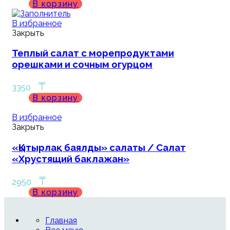
В корзину
В избранное
Закрыть
Теплый салат с морепродуктами
орешками и сочным огурцом
₸
3350
В корзину
В избранное
Закрыть
«Қытырлақ баялды» салаты / Салат
«Хрустящий баклажан»
₸
2950
В корзину
Главная