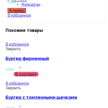
₸
Сатпаев
2550
Жезказган
В корзину
В избранное
Похожие товары
В избранное
Закрыть
Бургер фирменный
₸
2650
В корзину
В избранное
Закрыть
Бургер с томленными щечками
₸